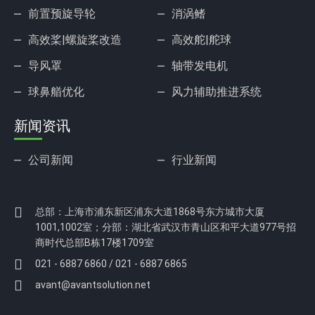
前置预旋导轮
消涡鳍
高效桨|螺旋桨改造
高效舵|舵球
导风罩
轴带发电机
球鼻艏优化
风力辅助推进系统
新闻资讯
公司新闻
行业新闻
总部：上海市浦东新区浦东大道1868号东方城市大厦
1001,1002室；分部：湖北省武汉市青山区和平大道977号招
商时代总部B栋17楼1709室
021 - 6887 6860 / 021 - 6887 6865
avant@avantsolution.net