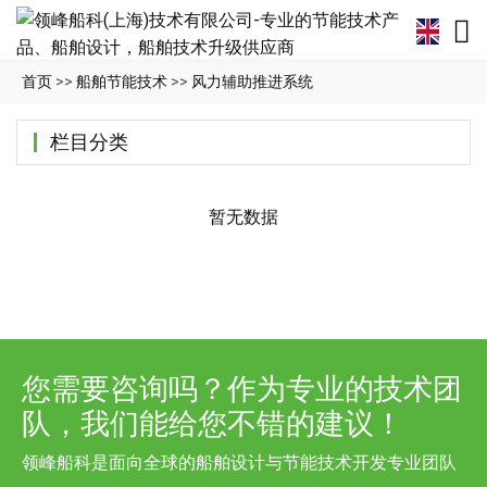
首页
>>
船舶节能技术
>>
风力辅助推进系统
栏目分类
暂无数据
您需要咨询吗？作为专业的技术团
队，我们能给您不错的建议！
领峰船科是面向全球的船舶设计与节能技术开发专业团队