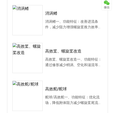
微信
消涡鳍
消涡鳍一、功能特征：改善进流条
件，减少阻力增强螺旋桨推力效率减
少空化和噪声，间接···
高效桨、螺旋桨改造
高效桨、螺旋桨改造一、功能特征：
通过修形减少梢涡、空化和湍流等能
量损耗，提升推进···
高效舵/舵球
舵球/高效舵一、功能特征：优化流
场，降低附体阻力减少螺旋桨尾流旋
转能量损失提升空化···