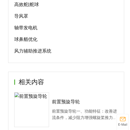
高效舵|舵球
导风罩
轴带发电机
球鼻艏优化
风力辅助推进系统
相关内容
前置预旋导轮
前置预旋导轮一、功能特征：改善进
流条件，减少阻力增强螺旋桨推力效
率减少空化和噪声···
E-Mail